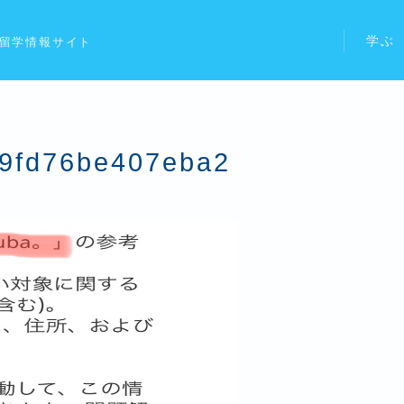
学ぶ
留学情報サイト
9fd76be407eba2