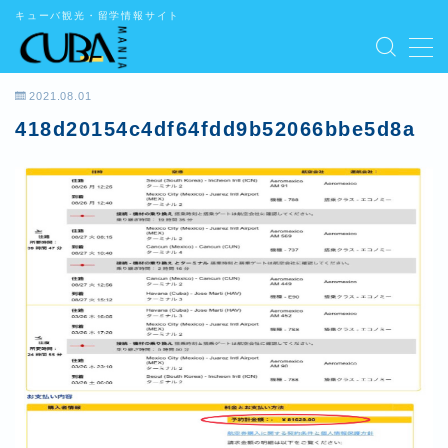
キューバ観光・留学情報サイト
MENU
2021.08.01
418d20154c4df64fdd9b52066bbe5d8a
学ぶ
遊ぶ
食べる
泊まる