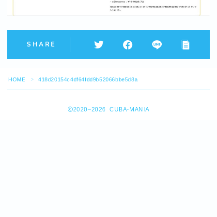
SHARE
HOME
418d20154c4df64fdd9b52066bbe5d8a
＞
2020–2026 CUBA-MANIA
Follow Me