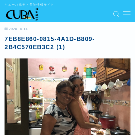
キューバ観光・留学情報サイト
MENU
2020.10.14
7EB8E860-0815-4A1D-B809-
学ぶ
2B4C570EB3C2 (1)
遊ぶ
食べる
泊まる